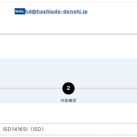
hd@hashiudo-denshi.jp
2
内容確認
ISD1416SI（ISD）