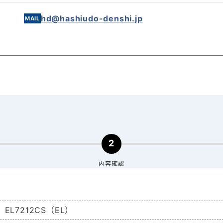
hd@hashiudo-denshi.jp
2
内容確認
EL7212CS（EL）