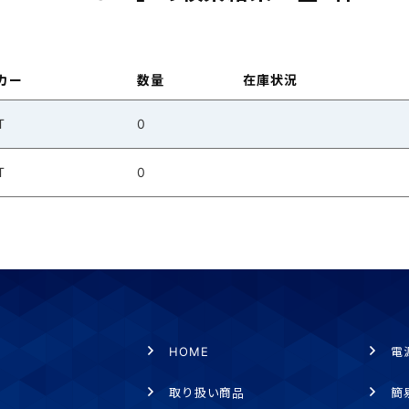
カー
数量
在庫状況
T
0
T
0
HOME
電
取り扱い商品
簡