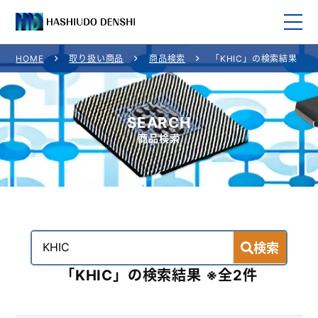
HOME
取り扱い商品
商品検索
「KHIC」の検索結果
HOME
取り扱い商品
SEARCH
商品検索
取り扱いメーカー一覧
ご利用案内
会社概要
検索
お問い合わせ
「KHIC」の検索結果 ※全2件