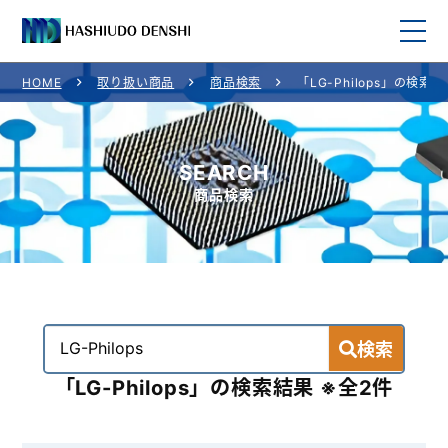
HOME
取り扱い商品
商品検索
「LG-Philops」の検索
HOME
取り扱い商品
SEARCH
商品検索
取り扱いメーカー一覧
ご利用案内
会社概要
検索
お問い合わせ
「LG-Philops」の検索結果 ※全2件